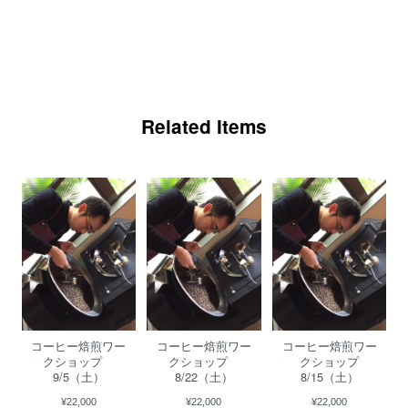
MOUTARDE EN GRAINS プチプチ食感がクセになる 粒マスタード
2026/03/07
Related Items
初めて知ったのはテレビでしたが、友達のお家が近かったので、その時
にホットドッグを頂き、友達にこのマスタードを買って貰い、ハマりま
した。 プチプチ感とビネガー感がたまりません。 他の友達にも薦めた
く購入させて頂きました。 丁寧に発送してくださりありがとうござい
ました。 また食べれるの楽しみです。
この度は粒マスタードのご購入ありがと
うございます。 高評価くださり、嬉しい
です。 店舗では、この粒マスタードをお
土産やプレゼントでご購入される方がた
コーヒー焙煎ワー
コーヒー焙煎ワー
コーヒー焙煎ワー
くさんいらっしゃいます。 シンプルな製
クショップ
クショップ
クショップ
法なので、他の食材とも合わせやすいで
9/5（土）
8/22（土）
8/15（土）
す。 たっぷりつけて楽しんでください。
¥22,000
¥22,000
¥22,000