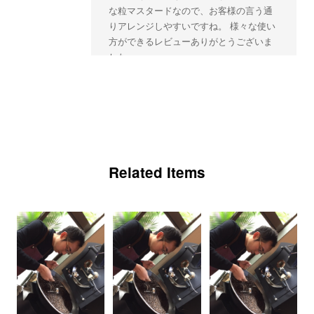
な粒マスタードなので、お客様の言う通
りアレンジしやすいですね。 様々な使い
方ができるレビューありがとうございま
した。
MOUTARDE EN GRAINS プチプチ食感がクセになる 粒マスタード
2026/03/07
Related Items
初めて知ったのはテレビでしたが、友達のお家が近かったので、その時
にホットドッグを頂き、友達にこのマスタードを買って貰い、ハマりま
した。 プチプチ感とビネガー感がたまりません。 他の友達にも薦めた
く購入させて頂きました。 丁寧に発送してくださりありがとうござい
ました。 また食べれるの楽しみです。
この度は粒マスタードのご購入ありがと
うございます。 高評価くださり、嬉しい