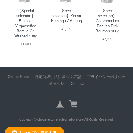
この度は粒マスタードのご購入ありがと
【Special
【Special
【Special
うございます。 高評価くださり、嬉しい
selection】
selection】Kenya
selection】
Ethiopia
Kianjogu AA 100g
Colombia Las
です。 店舗では、この粒マスタードをお
Yirgacheffee
Perlitas Pink
土産やプレゼントでご購入される方がた
¥1,700
Bereka G1
Bourbon 100g
くさんいらっしゃいます。 シンプルな製
Washed 100g
¥2,200
法なので、他の食材とも合わせやすいで
¥1,600
す。 たっぷりつけて楽しんでください。
Online Shop
特定商取引法に基づく表記
プライバシーポリシー
【Premium experience】COLOMBIA Los Patios Funky Cherry 100g
会員規約
Contact
2026/01/27
封を切って香る甘くて上品な感じ。 実際淹れてみると芳醇で甘い存在
感。まさにファンキーチェリー‼︎ 心地よい酸味と相まった、American
Cherry&Coke‼︎ そう! Dr Pepperが上品に主張し、余韻でコーヒーを味わ
Copyright © chouette torréfacteur laboratoire All Rights Reserved.
っていた事を気付かされます。 素晴らしいコーヒーアロマ体験です。
ショップに質問する