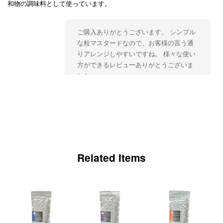
和物の調味料として使っています。
ご購入ありがとうございます。 シンプル
な粒マスタードなので、お客様の言う通
りアレンジしやすいですね。 様々な使い
方ができるレビューありがとうございま
した。
MOUTARDE EN GRAINS プチプチ食感がクセになる 粒マスタード
2026/03/07
Related Items
初めて知ったのはテレビでしたが、友達のお家が近かったので、その時
にホットドッグを頂き、友達にこのマスタードを買って貰い、ハマりま
した。 プチプチ感とビネガー感がたまりません。 他の友達にも薦めた
く購入させて頂きました。 丁寧に発送してくださりありがとうござい
ました。 また食べれるの楽しみです。