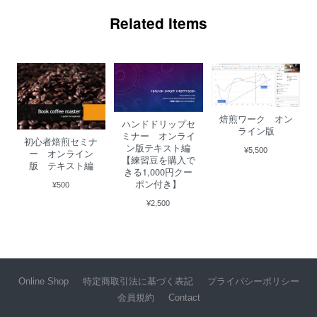
2026/03/07
Related Items
初めて知ったのはテレビでしたが、友達のお家が近かったので、その時
にホットドッグを頂き、友達にこのマスタードを買って貰い、ハマりま
した。 プチプチ感とビネガー感がたまりません。 他の友達にも薦めた
く購入させて頂きました。 丁寧に発送してくださりありがとうござい
ました。 また食べれるの楽しみです。
焙煎ワーク オン
ハンドドリップセ
ライン版
ミナー オンライ
この度は粒マスタードのご購入ありがと
初心者焙煎セミナ
ン版テキスト編
うございます。 高評価くださり、嬉しい
¥5,500
ー オンライン
【練習豆を購入で
版 テキスト編
です。 店舗では、この粒マスタードをお
きる1,000円クー
土産やプレゼントでご購入される方がた
ポン付き】
¥500
くさんいらっしゃいます。 シンプルな製
¥2,500
法なので、他の食材とも合わせやすいで
す。 たっぷりつけて楽しんでください。
Online Shop
特定商取引法に基づく表記
プライバシーポリシー
会員規約
Contact
【Premium experience】COLOMBIA Los Patios Funky Cherry 100g